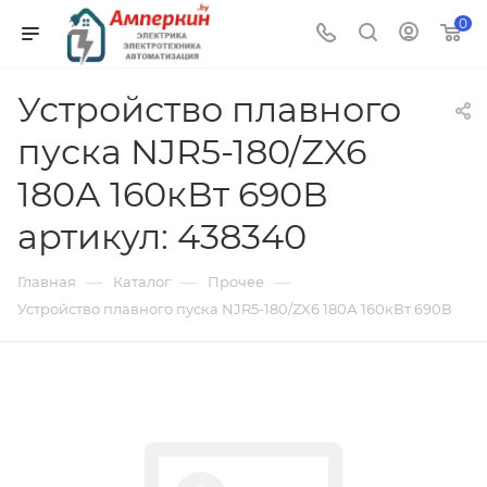
0
Устройство плавного
пуска NJR5-180/ZX6
180А 160кВт 690В
артикул: 438340
—
—
—
Главная
Каталог
Прочее
Устройство плавного пуска NJR5-180/ZX6 180А 160кВт 690В