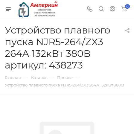
0
Устройство плавного
пуска NJR5-264/ZX3
264А 132кВт 380В
артикул: 438273
—
—
—
Главная
Каталог
Прочее
Устройство плавного пуска NJR5-264/ZX3 264А 132кВт 380В