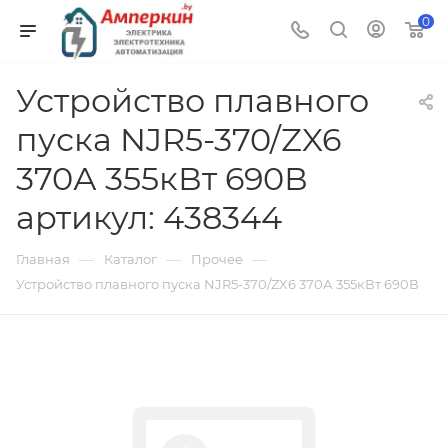
0
Устройство плавного
пуска NJR5-370/ZX6
370А 355кВт 690В
артикул: 438344
—
—
—
Главная
Каталог
Прочее
Устройство плавного пуска NJR5-370/ZX6 370А 355кВт 690В