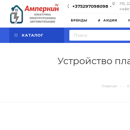
РБ, 2
+375297098098
кафе 
БРЕНДЫ
АКЦИИ
КАТАЛОГ
Устройство пла
—
Главная
К