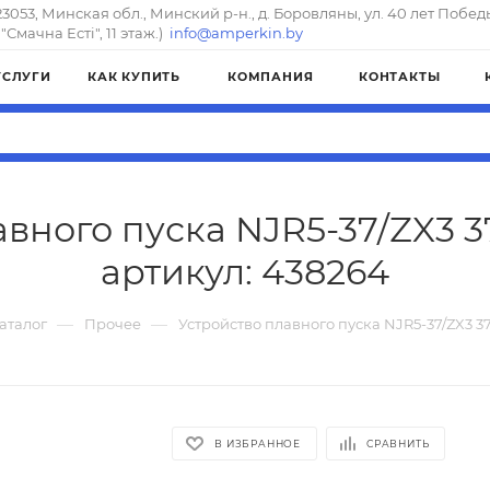
23053, Минская обл., Минский р-н., д. Боровляны, ул. 40 лет Побед
"Смачна Естi", 11 этаж.)
info@amperkin.by
УСЛУГИ
КАК КУПИТЬ
КОМПАНИЯ
КОНТАКТЫ
вного пуска NJR5-37/ZX3 3
артикул: 438264
—
—
аталог
Прочее
Устройство плавного пуска NJR5-37/ZX3 37
В ИЗБРАННОЕ
СРАВНИТЬ