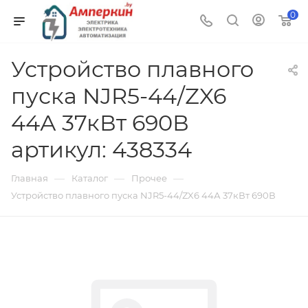
0
Устройство плавного
пуска NJR5-44/ZX6
44А 37кВт 690В
артикул: 438334
—
—
—
Главная
Каталог
Прочее
Устройство плавного пуска NJR5-44/ZX6 44А 37кВт 690В