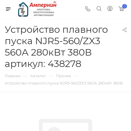
0
Устройство плавного
пуска NJR5-560/ZX3
560А 280кВт 380В
артикул: 438278
—
—
—
Главная
Каталог
Прочее
Устройство плавного пуска NJR5-560/ZX3 560А 280кВт 380В