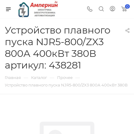
0
Устройство плавного
пуска NJR5-800/ZX3
800А 400кВт 380В
артикул: 438281
—
—
—
Главная
Каталог
Прочее
Устройство плавного пуска NJR5-800/ZX3 800А 400кВт 380В