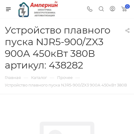
0
Устройство плавного
пуска NJR5-900/ZX3
900А 450кВт 380В
артикул: 438282
—
—
—
Главная
Каталог
Прочее
Устройство плавного пуска NJR5-900/ZX3 900А 450кВт 380В