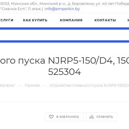
23053, Минская обл., Минский р-н., д. Боровляны, ул. 40 лет Побед
"Смачна Естi", 11 этаж.)
info@amperkin.by
УСЛУГИ
КАК КУПИТЬ
КОМПАНИЯ
КОНТАКТЫ
го пуска NJRP5-150/D4, 150
525304
—
—
Каталог
Прочее
Устройство плавного пуска NJRP5-150/D4,
В ИЗБРАННОЕ
СРАВНИТЬ