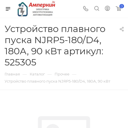
0
Устройство плавного
пуска NJRP5-180/D4,
180А, 90 кВт артикул:
525305
—
—
—
Главная
Каталог
Прочее
Устройство плавного пуска NJRP5-180/D4, 180А, 90 кВт