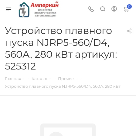
0
Устройство плавного
пуска NJRP5-560/D4,
560А, 280 кВт артикул:
525312
—
—
—
Главная
Каталог
Прочее
Устройство плавного пуска NJRP5-560/D4, 560А, 280 кВт