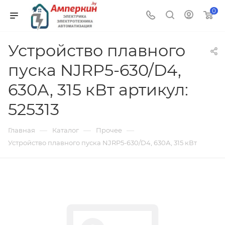
0
Устройство плавного
пуска NJRP5-630/D4,
630А, 315 кВт артикул:
525313
—
—
—
Главная
Каталог
Прочее
Устройство плавного пуска NJRP5-630/D4, 630А, 315 кВт