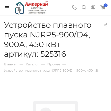
0
Устройство плавного
пуска NJRP5-900/D4,
900А, 450 кВт
артикул: 525316
—
—
—
Главная
Каталог
Прочее
Устройство плавного пуска NJRP5-900/D4, 900А, 450 кВт