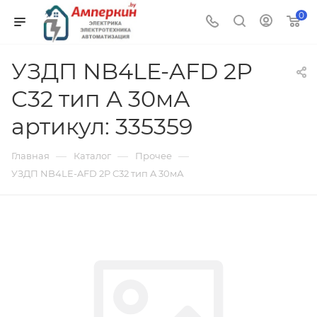
0
УЗДП NB4LE-AFD 2P
C32 тип A 30мА
артикул: 335359
—
—
—
Главная
Каталог
Прочее
УЗДП NB4LE-AFD 2P C32 тип A 30мА