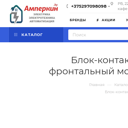
РБ, 2
+375297098098
кафе 
БРЕНДЫ
АКЦИИ
КАТАЛОГ
Блок-контак
фронтальный мо
—
Главная
Катало
Блок-конта