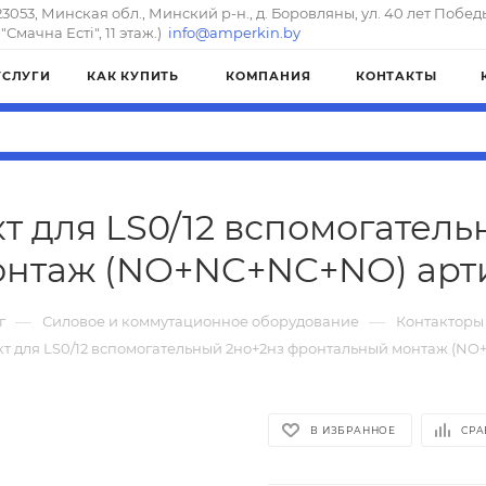
23053, Минская обл., Минский р-н., д. Боровляны, ул. 40 лет Побед
"Смачна Естi", 11 этаж.)
info@amperkin.by
УСЛУГИ
КАК КУПИТЬ
КОМПАНИЯ
КОНТАКТЫ
т для LS0/12 вспомогател
нтаж (NO+NC+NC+NO) артик
—
—
г
Силовое и коммутационное оборудование
Контакторы
кт для LS0/12 вспомогательный 2но+2нз фронтальный монтаж (N
В ИЗБРАННОЕ
СРА