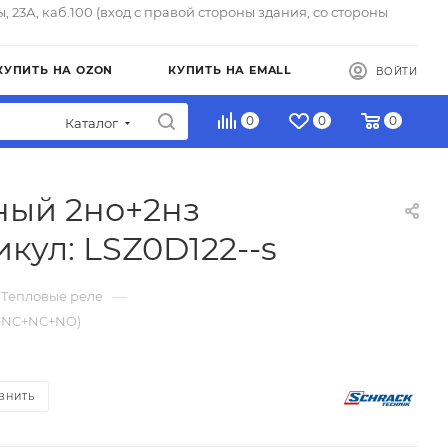
ы, 23А, каб.100 (вход с правой стороны здания, со стороны
КУПИТЬ НА OZON
КУПИТЬ НА EMALL
ВОЙТИ
0
0
0
Каталог
ьный 2но+2нз
ул: LSZ0D122--s
—
 Тепловые реле
O+NC+NC+NO)
ВНИТЬ