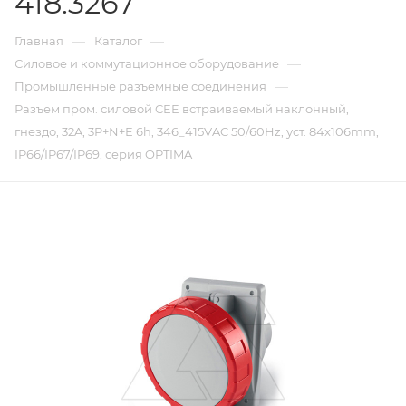
418.3267
—
—
Главная
Каталог
—
Силовое и коммутационное оборудование
—
Промышленные разъемные соединения
Разъем пром. силовой CEE встраиваемый наклонный,
гнездо, 32A, 3P+N+E 6h, 346_415VAC 50/60Hz, уст. 84x106mm,
IP66/IP67/IP69, серия OPTIMA