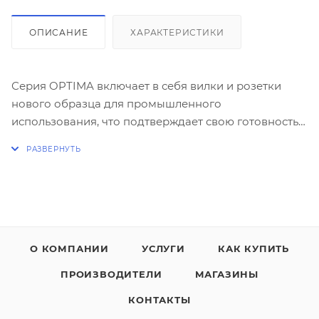
ОПИСАНИЕ
ХАРАКТЕРИСТИКИ
Серия OPTIMA включает в себя вилки и розетки
нового образца для промышленного
использования, что подтверждает свою готовность к
поиску инновационных решений для
удовлетворения потребностей рынка.
Отличительной чертой данной серии является
система быстрого монтажа. . Это устройство
предотвращает попадание инородных тел к
токоведущим частям.
О КОМПАНИИ
УСЛУГИ
КАК КУПИТЬ
ПРОИЗВОДИТЕЛИ
МАГАЗИНЫ
КОНТАКТЫ