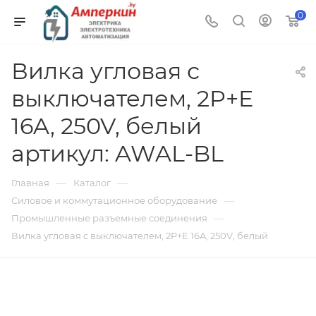
0
Вилка угловая с
выключателем, 2P+E
16A, 250V, белый
артикул: AWAL-BL
—
—
Главная
Каталог
—
Силовое и коммутационное оборудование
—
Промышленные разъемные соединения
Вилка угловая с выключателем, 2P+E 16A, 250V, белый