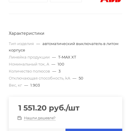
Характеристики
Тип изделия
—
автоматический выключатель в литом
корпусе
Линейка продукции
—
T-MAX XT
Номинальный ток, A
—
100
Количество полюсов
—
3
Отключающая способность, kA
—
50
Вес, кг
—
1.903
1 551.20
руб.
/шт
Нашли дешевле?