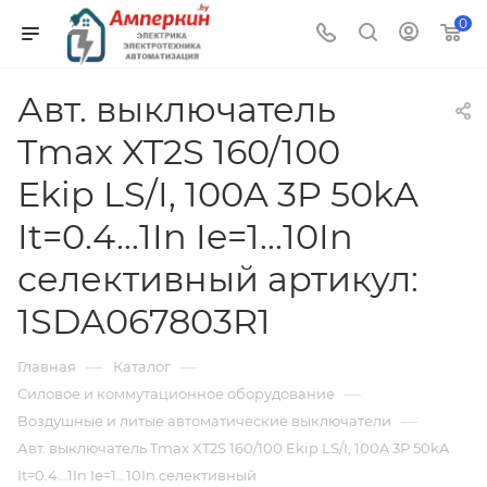
0
Авт. выключатель
Tmax XT2S 160/100
Ekip LS/I, 100A 3P 50kA
It=0.4...1In Ie=1...10In
селективный артикул:
1SDA067803R1
—
—
Главная
Каталог
—
Силовое и коммутационное оборудование
—
Воздушные и литые автоматические выключатели
Авт. выключатель Tmax XT2S 160/100 Ekip LS/I, 100A 3P 50kA
It=0.4...1In Ie=1...10In селективный