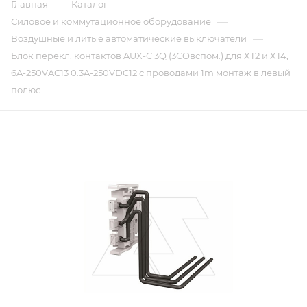
—
—
Главная
Каталог
—
Силовое и коммутационное оборудование
—
Воздушные и литые автоматические выключатели
Блок перекл. контактов AUX-C 3Q (3COвспом.) для XT2 и XT4,
6A-250VAC13 0.3A-250VDC12 с проводами 1m монтаж в левый
полюс