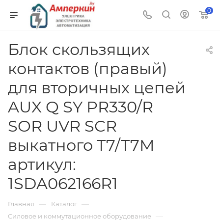
0
Блок скользящих
контактов (правый)
для вторичных цепей
AUX Q SY PR330/R
SOR UVR SCR
выкатного T7/T7M
артикул:
1SDA062166R1
—
—
Главная
Каталог
—
Силовое и коммутационное оборудование