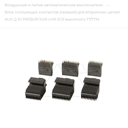
—
Воздушные и литые автоматические выключатели
Блок скользящих контактов (правый) для вторичных цепей
AUX Q SY PR330/R SOR UVR SCR выкатного T7/T7M