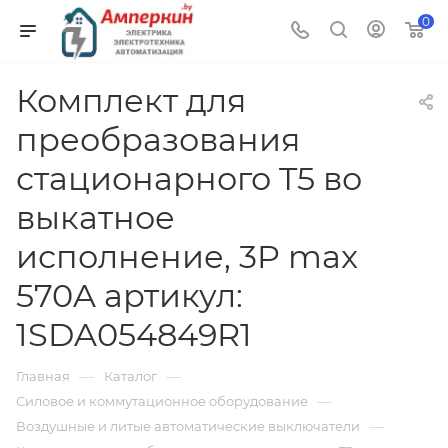
0
Комплект для
преобразования
стационарного T5 во
выкатное
исполнение, 3P max
570A артикул:
1SDA054849R1
—
—
Главная
Каталог
—
Силовое и коммутационное оборудование
—
Воздушные и литые автоматические выключатели