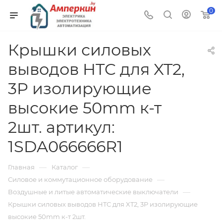
0
Крышки силовых
выводов HTC для XT2,
3P изолирующие
высокие 50mm к-т
2шт. артикул:
1SDA066666R1
—
—
Главная
Каталог
—
Силовое и коммутационное оборудование
—
Воздушные и литые автоматические выключатели
Крышки силовых выводов HTC для XT2, 3P изолирующие
высокие 50mm к-т 2шт.