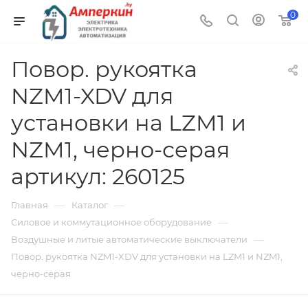
0
Повор. рукоятка
NZM1-XDV для
установки на LZM1 и
NZM1, черно-серая
артикул: 260125
—
—
Главная
Каталог
—
Силовое и коммутационное оборудование
—
Воздушные и литые автоматические выключатели
Повор. рукоятка NZM1-XDV для установки на LZM1 и NZM1,
черно-серая