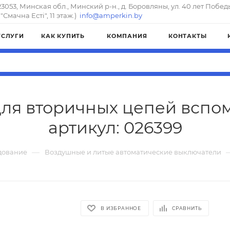
23053, Минская обл., Минский р-н., д. Боровляны, ул. 40 лет Побед
"Смачна Естi", 11 этаж.)
info@amperkin.by
УСЛУГИ
КАК КУПИТЬ
КОМПАНИЯ
КОНТАКТЫ
 для вторичных цепей вспом
артикул: 026399
—
дование
Воздушные и литые автоматические выключатели
В ИЗБРАННОЕ
СРАВНИТЬ