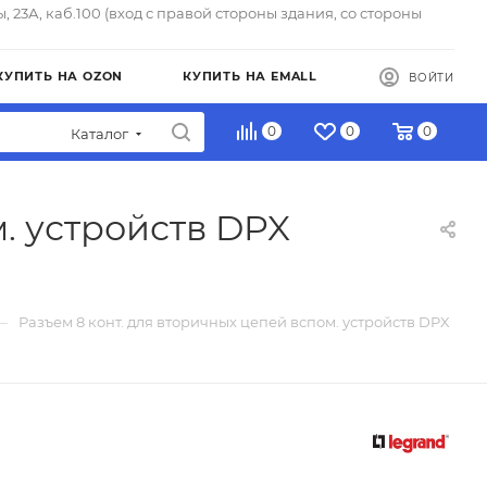
ы, 23А, каб.100 (вход с правой стороны здания, со стороны
КУПИТЬ НА OZON
КУПИТЬ НА EMALL
ВОЙТИ
0
0
0
Каталог
. устройств DPX
—
Разъем 8 конт. для вторичных цепей вспом. устройств DPX