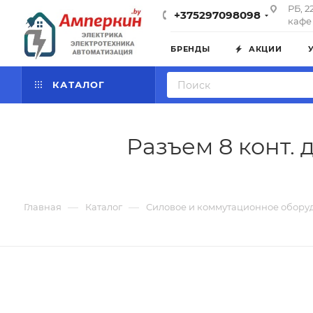
РБ, 2
+375297098098
кафе 
БРЕНДЫ
АКЦИИ
КАТАЛОГ
Разъем 8 конт.
—
—
Главная
Каталог
Силовое и коммутационное обору