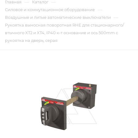
—
—
Главная
Каталог
—
Силовое и коммутационное оборудование
—
Воздушные и литые автоматические выключатели
Рукоятка выносная поворотная RHE для стационарного/
втычного XT2 и XT4, IP40 к-т основание и ось 500mm с
рукоятка на дверь, серая