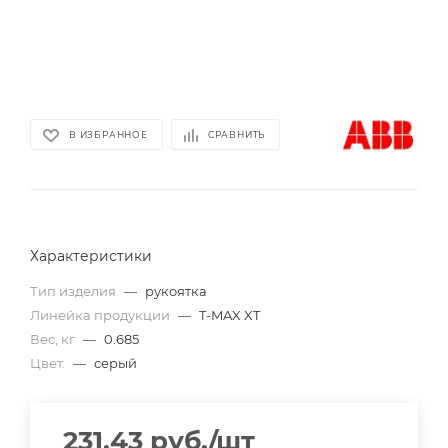
В ИЗБРАННОЕ
СРАВНИТЬ
Характеристики
Тип изделия
—
рукоятка
Линейка продукции
—
T-MAX XT
Вес, кг
—
0.685
Цвет.
—
серый
231.43
руб.
/шт