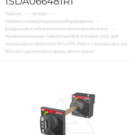
1SDA066481R1
—
—
Главная
Каталог
—
Силовое и коммутационное оборудование
—
Воздушные и литые автоматические выключатели
Рукоятка выносная поворотная RHE-EM авар. откл. для
стационарного/втычного XT1 и XT3, IP40 к-т основание и ось
500mm с рукояткой на дверь, желто-красн