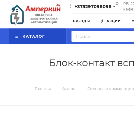
РБ, 2
+375297098098
кафе 
БРЕНДЫ
АКЦИИ
КАТАЛОГ
Блок-контакт вспо
—
—
Главная
Каталог
Силовое и коммутаци