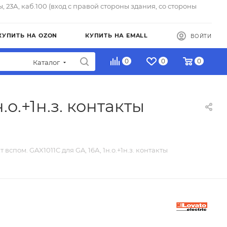
ы, 23А, каб.100 (вход с правой стороны здания, со стороны
КУПИТЬ НА OZON
КУПИТЬ НА EMALL
ВОЙТИ
0
0
0
Каталог
.о.+1н.з. контакты
 вспом. GAX1011C для GA, 16А, 1н.о.+1н.з. контакты