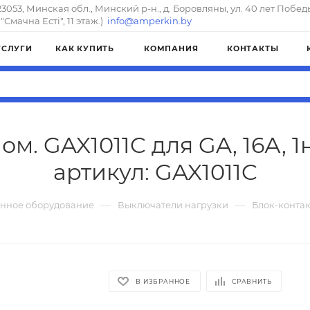
23053, Минская обл., Минский р-н., д. Боровляны, ул. 40 лет Побед
"Смачна Естi", 11 этаж.)
info@amperkin.by
УСЛУГИ
КАК КУПИТЬ
КОМПАНИЯ
КОНТАКТЫ
м. GAX1011C для GA, 16А, 1н
артикул: GAX1011C
—
—
онное оборудование
Выключатели нагрузки
Блок-контакт
В ИЗБРАННОЕ
СРАВНИТЬ