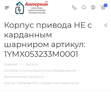
0
Корпус привода HE с
карданным
шарниром артикул:
1YMX053233M0001
—
—
Главная
Каталог
—
Силовое и коммутационное оборудование
—
Выключатели нагрузки
Корпус привода HE с карданным шарниром