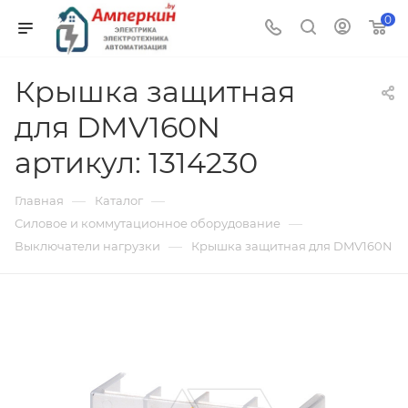
0
Крышка защитная
для DMV160N
артикул: 1314230
—
—
Главная
Каталог
—
Силовое и коммутационное оборудование
—
Выключатели нагрузки
Крышка защитная для DMV160N