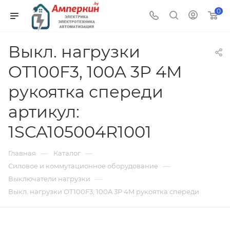
0
Выкл. нагрузки
OT100F3, 100A 3P 4M
рукоятка спереди
артикул:
1SCA105004R1001
—
—
Главная
Каталог
—
Силовое и коммутационное оборудование
—
Выключатели нагрузки
Выкл. нагрузки OT100F3, 100A 3P 4M рукоятка спереди