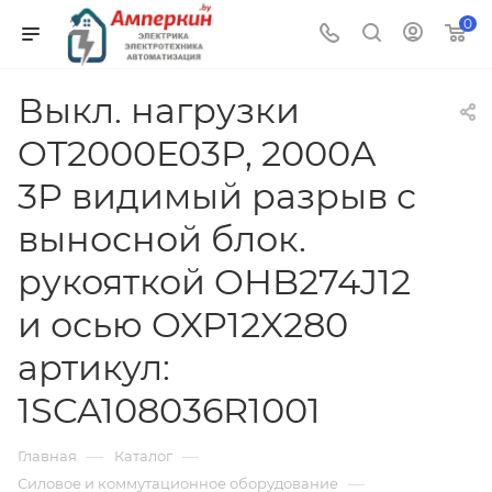
0
Выкл. нагрузки
OT2000E03P, 2000А
3P видимый разрыв с
выносной блок.
рукояткой OHB274J12
и осью OXP12X280
артикул:
1SCA108036R1001
—
—
Главная
Каталог
—
Силовое и коммутационное оборудование