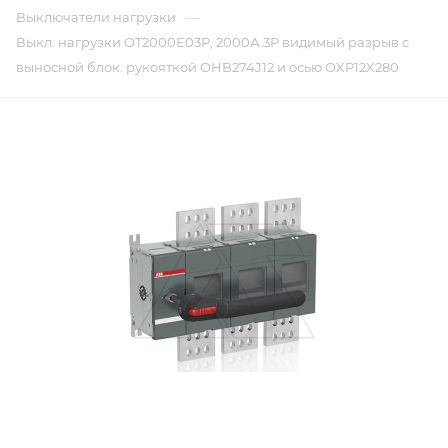
—
Выключатели нагрузки
Выкл. нагрузки OT2000E03P, 2000А 3P видимый разрыв с
выносной блок. рукояткой OHB274J12 и осью OXP12X280