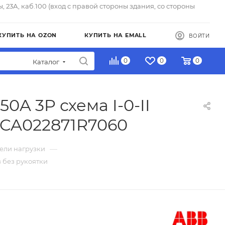
ы, 23А, каб.100 (вход с правой стороны здания, со стороны
КУПИТЬ НА OZON
КУПИТЬ НА EMALL
ВОЙТИ
0
0
0
Каталог
0A 3P схема I-0-II
SCA022871R7060
—
ели нагрузки
в без рукоятки