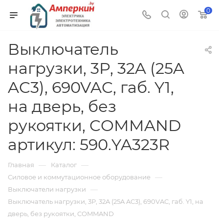
0
Выключатель
нагрузки, 3P, 32A (25A
AC3), 690VAC, габ. Y1,
на дверь, без
рукоятки, COMMAND
артикул: 590.YA323R
—
—
Главная
Каталог
—
Силовое и коммутационное оборудование
—
Выключатели нагрузки
Выключатель нагрузки, 3P, 32A (25A AC3), 690VAC, габ. Y1, на
дверь, без рукоятки, COMMAND