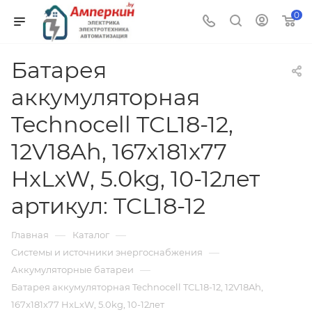
0
Батарея
аккумуляторная
Technocell TCL18-12,
12V18Ah, 167x181x77
HxLxW, 5.0kg, 10-12лет
артикул: TCL18-12
—
—
Главная
Каталог
—
Системы и источники энергоснабжения
—
Аккумуляторные батареи
Батарея аккумуляторная Technocell TCL18-12, 12V18Ah,
167x181x77 HxLxW, 5.0kg, 10-12лет