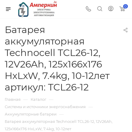
0
Батарея
аккумуляторная
Technocell TCL26-12,
12V26Ah, 125x166x176
HxLxW, 7.4kg, 10-12лет
артикул: TCL26-12
—
—
Главная
Каталог
—
Системы и источники энергоснабжения
—
Аккумуляторные батареи
Батарея аккумуляторная Technocell TCL26-12, 12V26Ah,
125x166x176 HxLxW, 7.4kg, 10-12лет