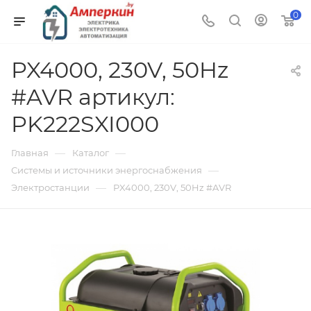
0
PX4000, 230V, 50Hz
#AVR артикул:
PK222SXI000
—
—
Главная
Каталог
—
Системы и источники энергоснабжения
—
Электростанции
PX4000, 230V, 50Hz #AVR