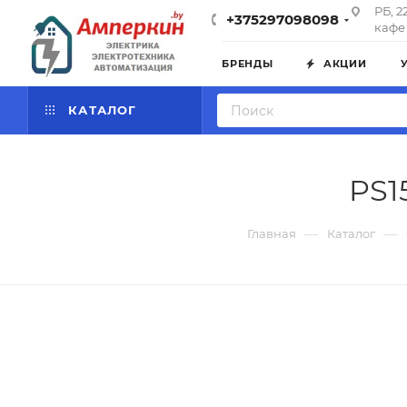
РБ, 2
+375297098098
кафе 
БРЕНДЫ
АКЦИИ
КАТАЛОГ
PS1
—
—
Главная
Каталог