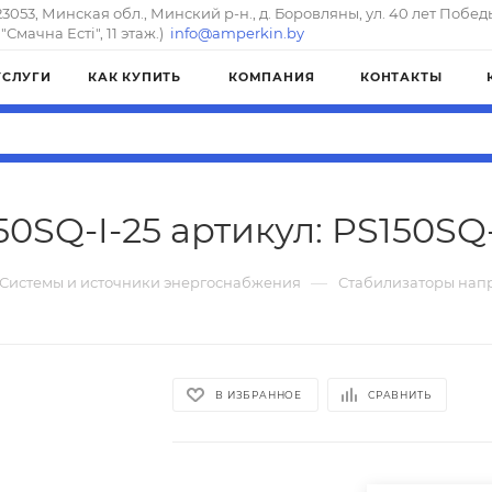
23053, Минская обл., Минский р-н., д. Боровляны, ул. 40 лет Побед
"Смачна Естi", 11 этаж.)
info@amperkin.by
УСЛУГИ
КАК КУПИТЬ
КОМПАНИЯ
КОНТАКТЫ
50SQ-I-25 артикул: PS150SQ-
—
Системы и источники энергоснабжения
Стабилизаторы нап
В ИЗБРАННОЕ
СРАВНИТЬ