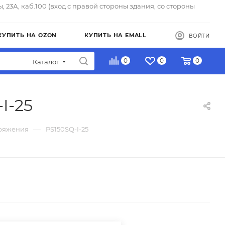
ы, 23А, каб.100 (вход с правой стороны здания, со стороны
КУПИТЬ НА OZON
КУПИТЬ НА EMALL
ВОЙТИ
0
0
0
Каталог
I-25
—
ряжения
PS150SQ-I-25