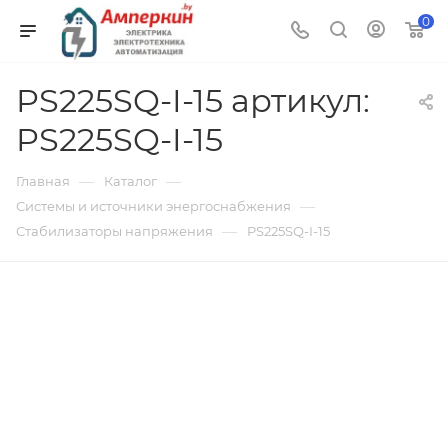
0
PS225SQ-I-15 артикул:
PS225SQ-I-15
—
—
Главная
Каталог
—
Системы и источники энергоснабжения
—
Стабилизаторы напряжения
PS225SQ-I-15