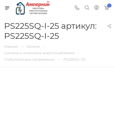
0
PS225SQ-I-25 артикул:
PS225SQ-I-25
—
—
Главная
Каталог
—
Системы и источники энергоснабжения
—
Стабилизаторы напряжения
PS225SQ-I-25