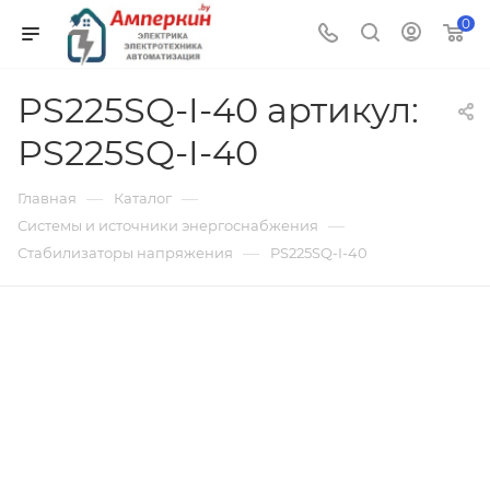
0
PS225SQ-I-40 артикул:
PS225SQ-I-40
—
—
Главная
Каталог
—
Системы и источники энергоснабжения
—
Стабилизаторы напряжения
PS225SQ-I-40