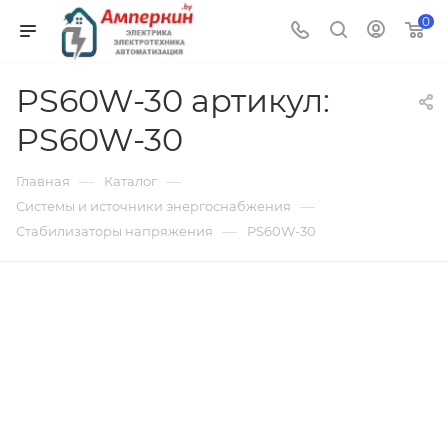
0
PS60W-30 артикул:
PS60W-30
—
—
Главная
Каталог
—
Системы и источники энергоснабжения
—
Стабилизаторы напряжения
PS60W-30