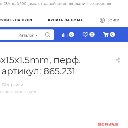
ы, 23А, каб.100 (вход с правой стороны здания, со стороны
КУПИТЬ НА OZON
КУПИТЬ НА EMALL
ВОЙТИ
0
0
0
Каталог
x15x1.5mm, перф.
артикул: 865.231
—
DIN-рейки
ль хол. оцинк. 8µm