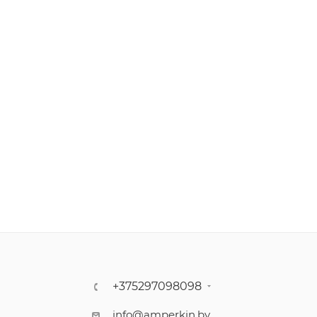
+375297098098
info@amperkin.by