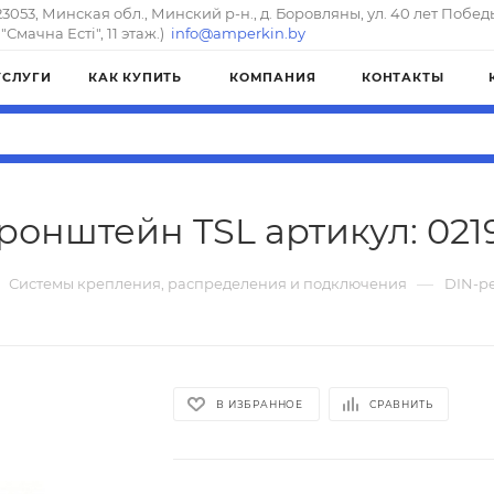
23053, Минская обл., Минский р-н., д. Боровляны, ул. 40 лет Побед
"Смачна Естi", 11 этаж.)
info@amperkin.by
УСЛУГИ
КАК КУПИТЬ
КОМПАНИЯ
КОНТАКТЫ
ронштейн TSL артикул: 021
—
Системы крепления, распределения и подключения
DIN-р
В ИЗБРАННОЕ
СРАВНИТЬ