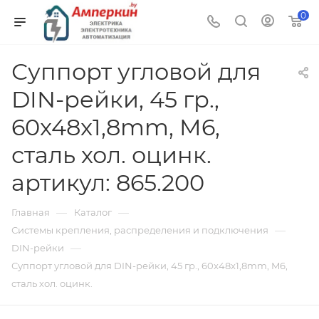
0
Суппорт угловой для
DIN-рейки, 45 гр.,
60x48x1,8mm, M6,
сталь хол. оцинк.
артикул: 865.200
—
—
Главная
Каталог
—
Системы крепления, распределения и подключения
—
DIN-рейки
Суппорт угловой для DIN-рейки, 45 гр., 60x48x1,8mm, M6,
сталь хол. оцинк.