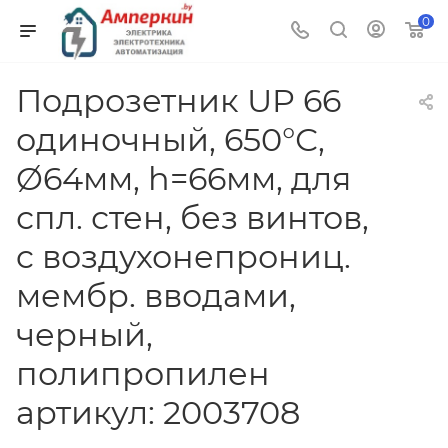
0
Подрозетник UP 66
одиночный, 650°С,
Ø64мм, h=66мм, для
спл. стен, без винтов,
c воздухонепрониц.
мембр. вводами,
черный,
полипропилен
артикул: 2003708