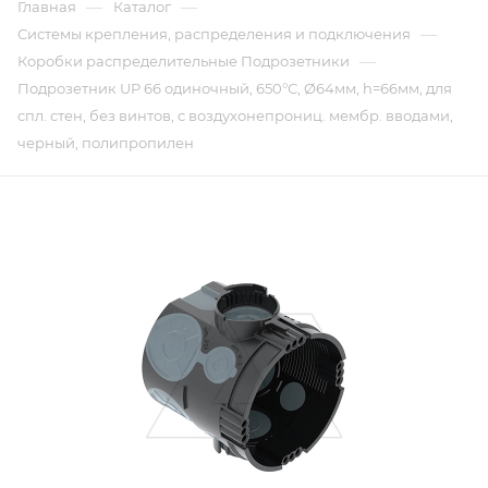
—
—
Главная
Каталог
—
Системы крепления, распределения и подключения
—
Коробки распределительные Подрозетники
Подрозетник UP 66 одиночный, 650°С, Ø64мм, h=66мм, для
спл. стен, без винтов, c воздухонепрониц. мембр. вводами,
черный, полипропилен