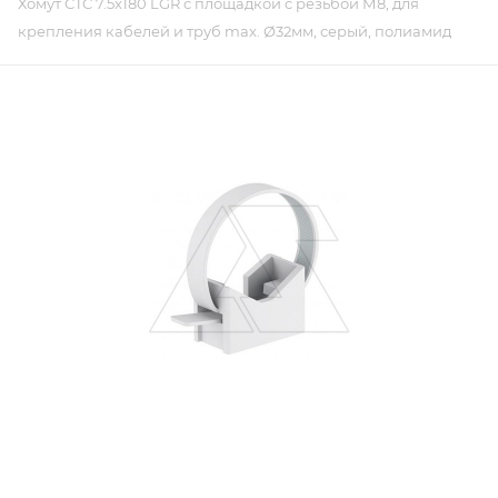
Хомут CTC 7.5x180 LGR с площадкой с резьбой М8, для
крепления кабелей и труб max. Ø32мм, серый, полиамид