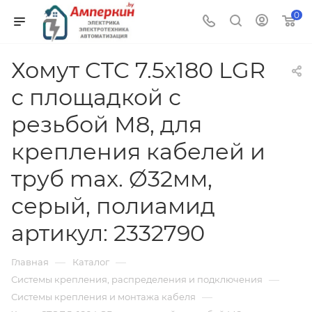
0
Хомут CTC 7.5x180 LGR
с площадкой с
резьбой М8, для
крепления кабелей и
труб max. Ø32мм,
серый, полиамид
артикул: 2332790
—
—
Главная
Каталог
—
Системы крепления, распределения и подключения
—
Системы крепления и монтажа кабеля