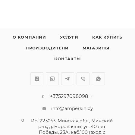
позволяет крепить данное изделие как монтажным
инструментом, так и вручную. Хомут имеет цельную
конструкцию, что еще упрощает монтаж на высоте.
О КОМПАНИИ
УСЛУГИ
КАК КУПИТЬ
ПРОИЗВОДИТЕЛИ
МАГАЗИНЫ
КОНТАКТЫ
+375297098098
info@amperkin.by
РБ, 223053, Минская обл., Минский
р-н., д. Боровляны, ул. 40 лет
Победы, 23А, каб.100 (вход с