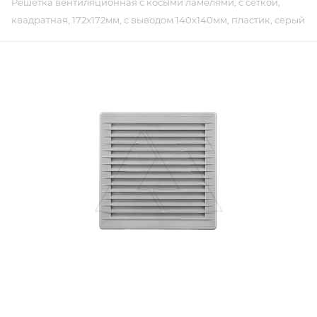
Решетка вентиляционная с косыми ламелями, с сеткой,
квадратная, 172х172мм, с выводом 140x140мм, пластик, серый