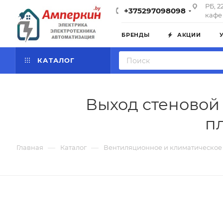
РБ, 2
+375297098098
кафе 
БРЕНДЫ
АКЦИИ
КАТАЛОГ
Выход стеновой
пл
—
—
Главная
Каталог
Вентиляционное и климатическое