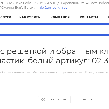
23053, Минская обл., Минский р-н., д. Боровляны, ул. 40 лет Побед
"Смачна Естi", 11 этаж.)
info@amperkin.by
УСЛУГИ
КАК КУПИТЬ
КОМПАНИЯ
КОНТАКТЫ
 с решеткой и обратным кл
астик, белый артикул: 02-
—
—
 оборудование
Решетки вентиляционные
Выход стеново
В ИЗБРАННОЕ
СРАВНИТЬ