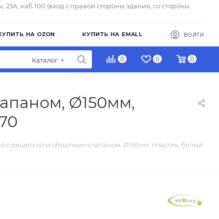
ы, 23А, каб.100 (вход с правой стороны здания, со стороны
КУПИТЬ НА OZON
КУПИТЬ НА EMALL
ВОЙТИ
0
0
0
Каталог
апаном, Ø150мм,
370
й с решеткой и обратным клапаном, Ø150мм, пластик, белый