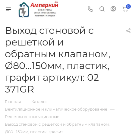
0
Выход стеновой с
решеткой и
обратным клапаном,
Ø80...150мм, пластик,
графит артикул: 02-
371GR
—
—
Главная
Каталог
—
Вентиляционное и климатическое оборудование
—
Решетки вентиляционные
Выход стеновой с решеткой и обратным клапаном,
Ø80...150мм, пластик, графит