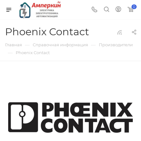
0
Phoenix Contact
—
—
Главная
Справочная информация
Производители
—
Phoenix Contact